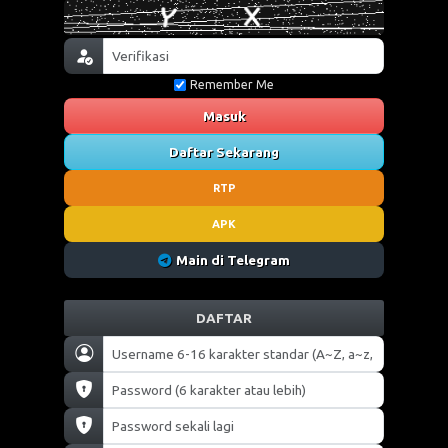
Remember Me
Masuk
Daftar Sekarang
RTP
APK
Main di Telegram
DAFTAR