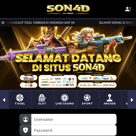
 BANDAR SLOT TOGEL TERBESAR DI INDONESIA SAAT INI
SELAMAT DATANG DI SON4D | BAN
TOGEL
SLOT
LIVE CASINO
SPORT
ARCADE
SABU